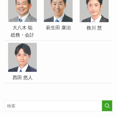
大八木 聡
萩生田 康治
務川 慧
総務・会計
西田 悠人