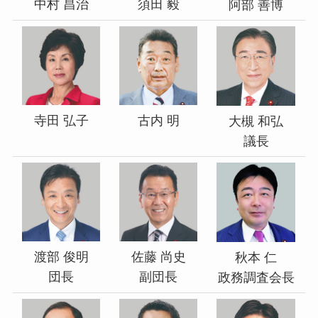
中村 昌治
須田 毅
阿部 善博
寺田 弘子
古内 明
大槻 和弘
議長
渡部 俊明
佐藤 尚史
秋本 仁
団長
副団長
政務調査会長